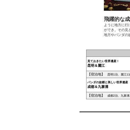
飛躍的な成
ように地方に行
ができ、その見
地方やパンダの
見ておきたい世界遺産！
昆明＆麗江
【宿泊地】
昆明
1泊、麗江1
パンダの故郷と美しい世界遺産
成都＆九寨溝
【宿泊地】
成都2泊、九寨溝