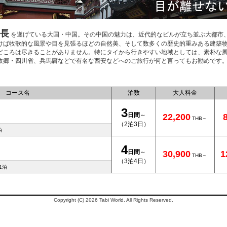
長
を遂げている大国・中国。その中国の魅力は、近代的なビルが立ち並ぶ大都市
けば牧歌的な風景や目を見張るほどの自然美、そして数多くの歴史的重みある建築
どころは尽きることがありません。特にタイから行きやすい地域としては、素朴な
故郷・四川省、兵馬庸などで有名な西安などへのご旅行が何と言ってもお勧めです
コース名
泊数
大人料金
3
日間
～
22,200
THB～
（2泊3日）
泊
4
日間
～
30,900
1
THB～
（3泊4日）
1泊
Copyright (C)
2026
Tabi World.
All Rights Reserved.