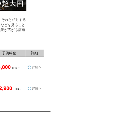
、それと相対する
物などを見ること
風景が広がる雲南
。
子供料金
詳細
8,800
THB～
2,900
THB～