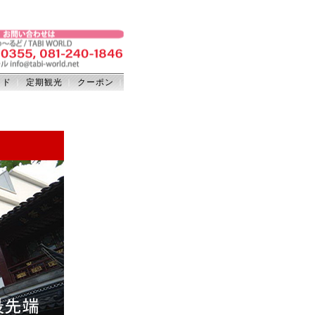
イド
定期観光
クーポン
｜
｜
｜